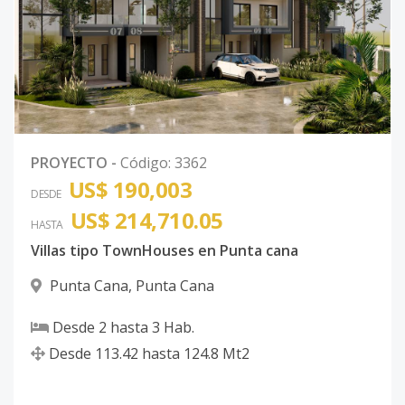
PROYECTO
-
Código
:
3362
US$ 190,003
DESDE
US$ 214,710.05
HASTA
Villas tipo TownHouses en Punta cana
Punta Cana
,
Punta Cana
Desde
2
hasta
3
Hab.
Desde
113.42
hasta
124.8
Mt2