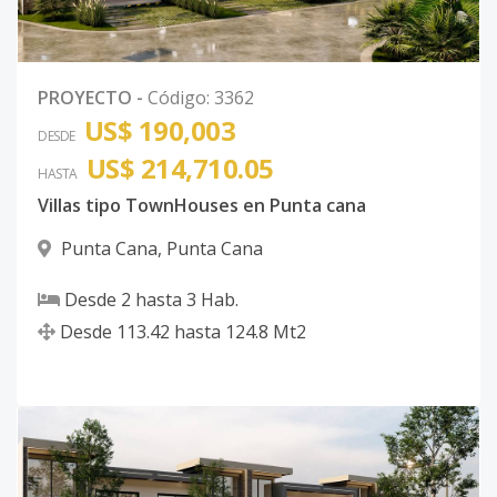
PROYECTO
-
Código
:
3362
US$ 190,003
DESDE
US$ 214,710.05
HASTA
Villas tipo TownHouses en Punta cana
Punta Cana
,
Punta Cana
Desde
2
hasta
3
Hab.
Desde
113.42
hasta
124.8
Mt2