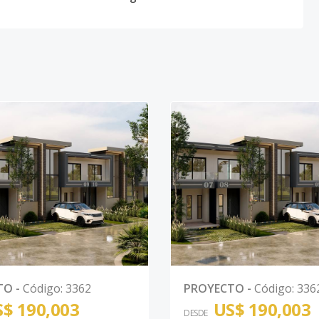
TO
-
Código
:
3362
PROYECTO
-
Código
:
336
$ 190,003
US$ 190,003
DESDE