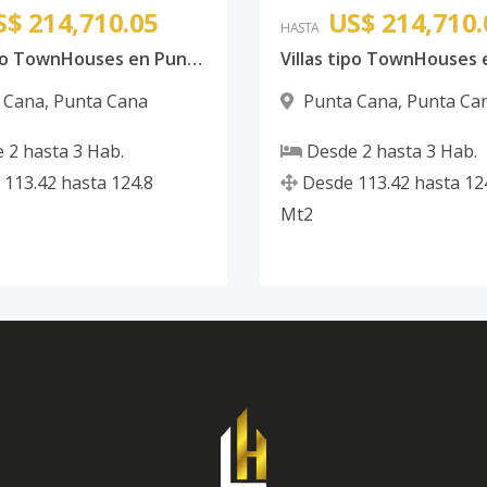
S$ 214,710.05
US$ 214,710.
HASTA
Villas tipo TownHouses en Punta cana
 Cana
,
Punta Cana
Punta Cana
,
Punta Ca
e
2
hasta
3
Hab.
Desde
2
hasta
3
Hab.
113.42
hasta
124.8
Desde
113.42
hasta
12
Mt2