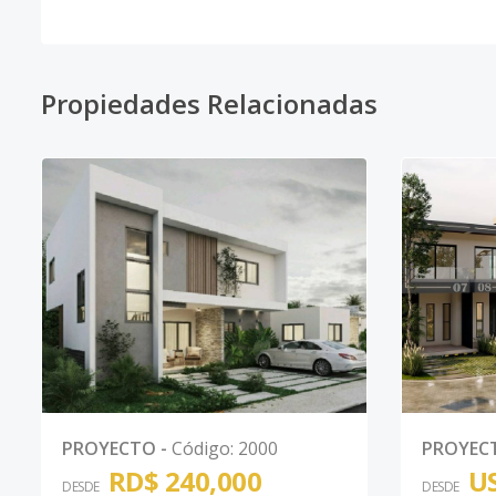
Propiedades Relacionadas
PROYECTO
-
Código
:
2000
PROYEC
RD$ 240,000
US
DESDE
DESDE