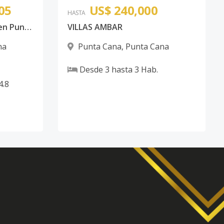
05
US$ 240,000
HASTA
Villas tipo TownHouses en Punta cana
VILLAS AMBAR
na
Punta Cana
,
Punta Cana
Desde
3
hasta
3
Hab.
4.8