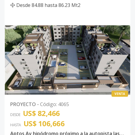
Desde
84.88
hasta
86.23
Mt2
VENTA
PROYECTO
-
Código
:
4065
US$ 82,466
DESDE
US$ 106,666
HASTA
Aptos Av hipódromo próximo a la autopista las Américas con Bono de primera vivienda