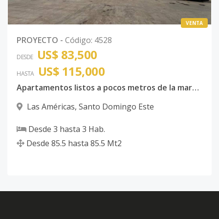
VENTA
PROYECTO
-
Código
:
4528
US$ 83,500
DESDE
US$ 115,000
HASTA
Apartamentos listos a pocos metros de la marginal de las Américas
Las Américas
,
Santo Domingo Este
Desde
3
hasta
3
Hab.
Desde
85.5
hasta
85.5
Mt2