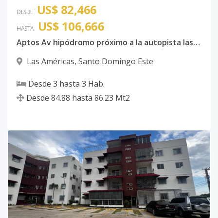
US$ 82,466
DESDE
US$ 106,666
HASTA
Aptos Av hipódromo próximo a la autopista las Américas con Bono de primera vivienda
Las Américas
,
Santo Domingo Este
Desde
3
hasta
3
Hab.
Desde
84.88
hasta
86.23
Mt2