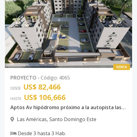
VENTA
PROYECTO
-
Código
:
4065
US$ 82,466
DESDE
US$ 106,666
HASTA
Aptos Av hipódromo próximo a la autopista las Américas con Bono de primera vivienda
Las Américas
,
Santo Domingo Este
Desde
3
hasta
3
Hab.