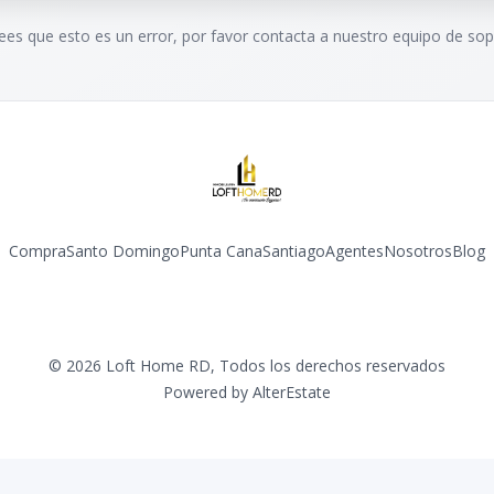
rees que esto es un error, por favor contacta a nuestro equipo de sop
Compra
Santo Domingo
Punta Cana
Santiago
Agentes
Nosotros
Blog
Facebook
Instagram
YouTube
©
2026
Loft Home RD
,
Todos los derechos reservados
Powered by
AlterEstate