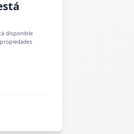
está
tá disponible
 propiedades