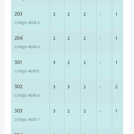
203
2
2
2
-
1
7
Código
4638
-3
204
2
2
2
-
1
6
Código
4638
-4
301
3
2
2
-
1
7
Código
4638
-5
302
3
3
2
-
2
8
Código
4638
-6
303
3
2
2
-
1
7
Código
4638
-7