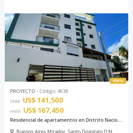
VENTA
PROYECTO
-
Código
:
4638
US$ 141,500
DESDE
US$ 167,450
HASTA
Residencial de apartamentos en Distrito Nacional
Buenos Aires Mirador
,
Santo Domingo D.N.