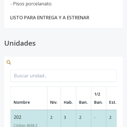
- Pisos porcelanato.
LISTO PARA ENTREGA Y A ESTRENAR
Unidades
1/2
Nombre
Niv.
Hab.
Ban.
Ban.
Est.
m
202
2
3
2
-
2
8
Código
4638
-2