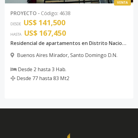
VENTA
PROYECTO
-
Código
:
4638
US$ 141,500
DESDE
US$ 167,450
HASTA
Residencial de apartamentos en Distrito Nacional
Buenos Aires Mirador
,
Santo Domingo D.N.
Desde
2
hasta
3
Hab.
Desde
77
hasta
83
Mt2