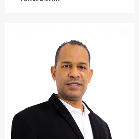
502
5
3
2
-
2
8
Código
4638
-14
503
5
2
2
-
2
7
Código
4638
-15
504
5
2
2
-
1
6
Código
4638
-16
201
2
2
2
-
1
7
Código
4638
-1