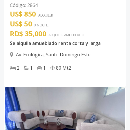
Código
:
2864
US$ 850
ALQUILER
US$ 50
X NOCHE
RD$ 35,000
ALQUILER
AMUEBLADO
Se alquila amueblado renta corta y larga
Av. Ecológica
,
Santo Domingo Este
2
1
1
80
Mt2