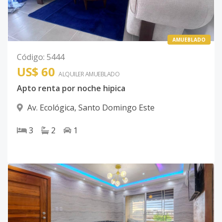
AMUEBLADO
Código
:
5444
US$ 60
ALQUILER
AMUEBLADO
Apto renta por noche hipica
Av. Ecológica
,
Santo Domingo Este
3
2
1