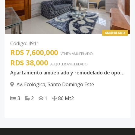
AMUEBLADO
Código
:
4911
RD$ 7,600,000
VENTA AMUEBLADO
RD$ 38,000
ALQUILER
AMUEBLADO
Apartamento amueblado y remodelado de oportunidad, a 1 minuto de la Av. ecológica
Av. Ecológica
,
Santo Domingo Este
3
2
1
86
Mt2