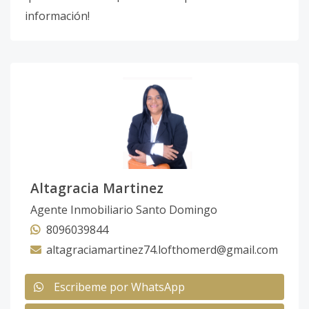
información!
Altagracia Martinez
Agente Inmobiliario Santo Domingo
8096039844
altagraciamartinez74.lofthomerd@gmail.com
Escribeme por WhatsApp