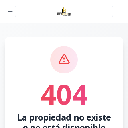
Toggle navigation menu
Toggl
404
La propiedad no existe
o no está disponible