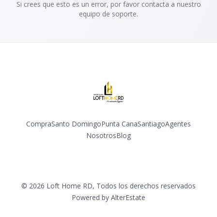
Si crees que esto es un error, por favor contacta a nuestro
equipo de soporte.
Compra
Santo Domingo
Punta Cana
Santiago
Agentes
Nosotros
Blog
Facebook
Instagram
YouTube
©
2026
Loft Home RD
,
Todos los derechos reservados
Powered by
AlterEstate