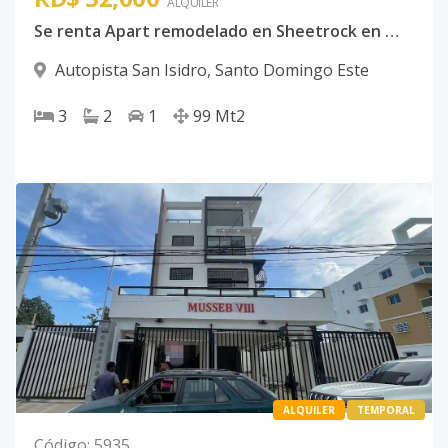
ALQUILER
Se renta Apart remodelado en Sheetrock en 📍san Isidro
Autopista San Isidro
,
Santo Domingo Este
3
2
1
99
Mt2
ALQUILER
TEMPORAL
Código
:
5935