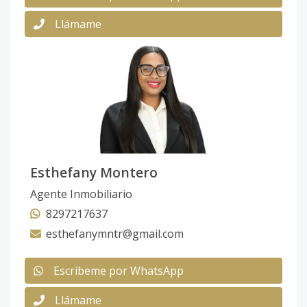
Llámame
Esthefany Montero
Agente Inmobiliario
8297217637
esthefanymntr@gmail.com
Escribeme por WhatsApp
Llámame