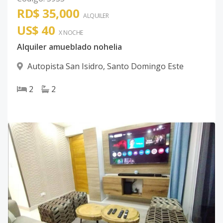
RD$ 35,000
ALQUILER
US$ 40
X NOCHE
Alquiler amueblado nohelia
Autopista San Isidro
,
Santo Domingo Este
2
2