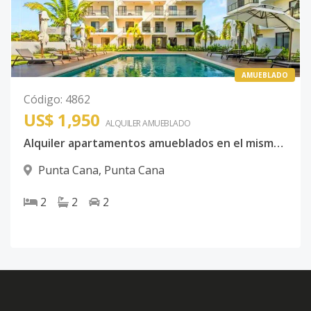
AMUEBLADO
Código
:
4862
US$ 1,950
ALQUILER
AMUEBLADO
Alquiler apartamentos amueblados en el mismo downtown de punta cana
Punta Cana
,
Punta Cana
2
2
2