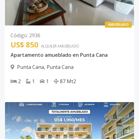
AMUEBLADO
Código
:
2936
US$ 850
ALQUILER
AMUEBLADO
Apartamento amueblado en Punta Cana
Punta Cana
,
Punta Cana
2
1
1
87
Mt2