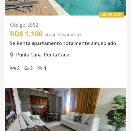
AMUEBLADO
Código
:
5562
RD$ 1,100
ALQUILER
AMUEBLADO
Se Renta apartamento totalmente amueblado
Punta Cana
,
Punta Cana
2
2
4