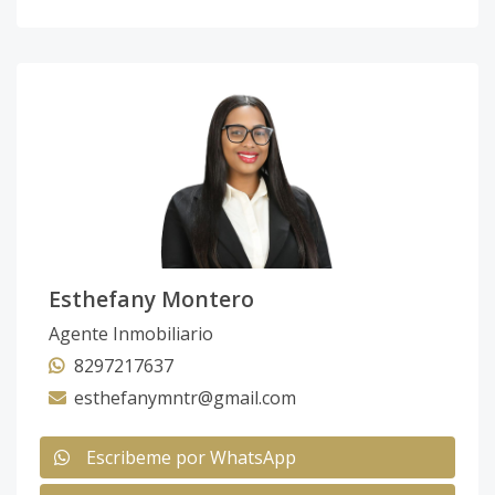
Esthefany Montero
Agente Inmobiliario
8297217637
esthefanymntr@gmail.com
Escribeme por WhatsApp