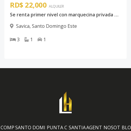
RD$ 22,000
ALQUILER
Se renta primer nivel con marquecina privada en Savica
Savica
,
Santo Domingo Este
3
1
1
COMP
SANTO DOMI
PUNTA C
SANTIA
AGENT
NOSOT
BLO