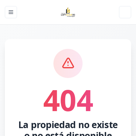
Toggle navigation menu
Toggl
404
La propiedad no existe
o no está disponible