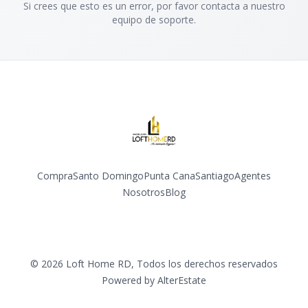
Si crees que esto es un error, por favor contacta a nuestro
equipo de soporte.
Compra
Santo Domingo
Punta Cana
Santiago
Agentes
Nosotros
Blog
Facebook
Instagram
YouTube
©
2026
Loft Home RD
,
Todos los derechos reservados
Powered by
AlterEstate