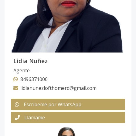
Lidia Nuñez
Agente
8496371000
lidianunezlofthomerd@gmail.com
Escribeme por WhatsApp
Llámame