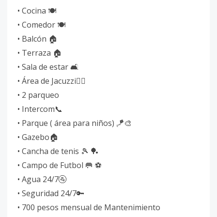
• ⁠Cocina 🍽️
• ⁠Comedor 🍽️
• ⁠Balcón 🏠
• ⁠Terraza 🏠
• ⁠Sala de estar 🛋️
• ⁠Área de Jacuzzi🏊🏻
• ⁠2 parqueo
• ⁠Intercom📞
• ⁠Parque ( área para niños) 🪁🎨
• ⁠Gazebo🏠
• ⁠Cancha de tenis 🎾 🏓
• ⁠Campo de Futbol 🥅 ⚽️
• ⁠Agua 24/7🚰
• ⁠Seguridad 24/7🔑
• ⁠700 pesos mensual de Mantenimiento