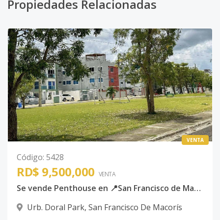
Propiedades Relacionadas
VENTA
Código
:
5428
RD$ 9,500,000
VENTA
Se vende Penthouse en 📍San Francisco de Macorís
Urb. Doral Park
,
San Francisco De Macorís