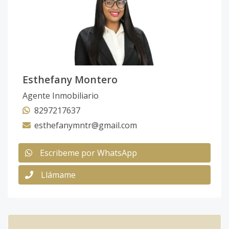
Esthefany Montero
Agente Inmobiliario
8297217637
esthefanymntr@gmail.com
Escribeme por WhatsApp
Llámame