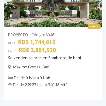
VENTA
PROYECTO
-
Código
:
6046
RD$ 1,744,610
DESDE
RD$ 2,891,530
HASTA
Se venden solares en Sombrero de bani
Máximo Gómez
,
Baní
Desde
0
hasta
0
Hab.
Desde
249.23
hasta
340.18
Mt2