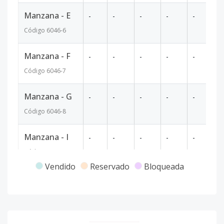
Manzana - E
-
-
-
-
-
2
Código
6046
-6
Manzana - F
-
-
-
-
-
2
Código
6046
-7
Manzana - G
-
-
-
-
-
2
Código
6046
-8
Manzana - I
-
-
-
-
-
2
Código
6046
-9
Vendido
Reservado
Bloqueada
Manzana - J
-
-
-
-
-
26
Código
6046
-10
Manzana - K
-
-
-
-
-
2