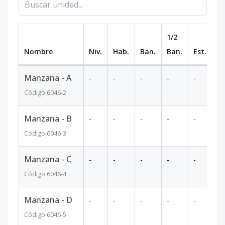
1/2
Nombre
Niv.
Hab.
Ban.
Ban.
Est.
m
Manzana - A
-
-
-
-
-
25
Código
6046
-2
Manzana - B
-
-
-
-
-
2
Código
6046
-3
Manzana - C
-
-
-
-
-
2
Código
6046
-4
Manzana - D
-
-
-
-
-
2
Código
6046
-5