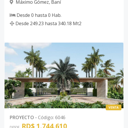
Máximo Gómez
,
Baní
Desde
0
hasta
0
Hab.
Desde
249.23
hasta
340.18
Mt2
VENTA
PROYECTO
-
Código
:
6046
RD$ 1,744,610
DESDE