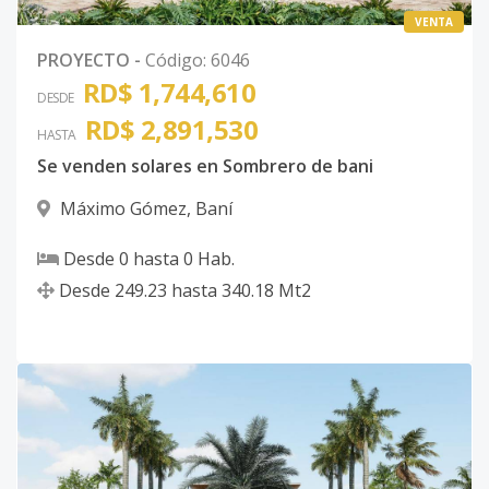
VENTA
PROYECTO
-
Código
:
6046
RD$ 1,744,610
DESDE
RD$ 2,891,530
HASTA
Se venden solares en Sombrero de bani
Máximo Gómez
,
Baní
Desde
0
hasta
0
Hab.
Desde
249.23
hasta
340.18
Mt2