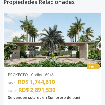
Propiedades Relacionadas
VENTA
PROYECTO
-
Código
:
6046
RD$ 1,744,610
DESDE
RD$ 2,891,530
HASTA
Se venden solares en Sombrero de bani