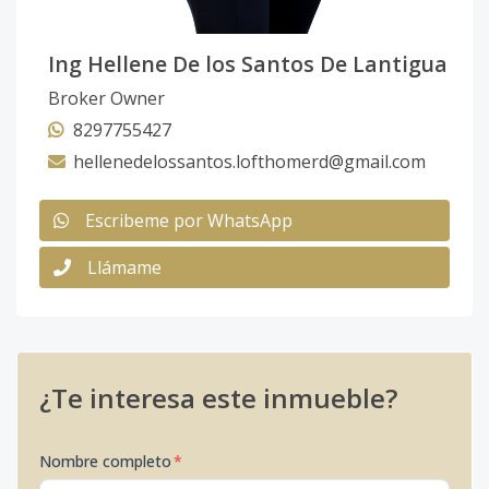
Etapa 2 Lote
-
-
-
-
-
10
No. 117
Ing Hellene De los Santos De Lantigua
Código
6049
-23
Broker Owner
8297755427
Etapa 2 Lote
-
-
-
-
-
11
hellenedelossantos.lofthomerd@gmail.com
No. 118
Código
6049
-24
Escribeme por WhatsApp
Llámame
Villas de 1
-
1
1
-
1
1
Habitacion
Código
6049
-25
Villas de 2
-
2
2
-
2
1
¿Te interesa este inmueble?
Habitaciones
Código
6049
-26
Nombre completo
*