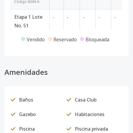
Código
6049
-6
Etapa 1 Lote
-
-
-
-
-
67
No. 51
Código
6049
-7
Vendido
Reservado
Bloqueada
Etapa 1 Lote
-
-
-
-
-
72
No. 53
Código
6049
-8
Amenidades
Etapa 1 Lote
-
-
-
-
-
85
No. 54
Baños
Casa Club
Código
6049
-9
Gazebo
Habitaciones
Etapa 1 Lote
-
-
-
-
-
58
No. 135
Piscina
Piscina privada
Código
6049
-10