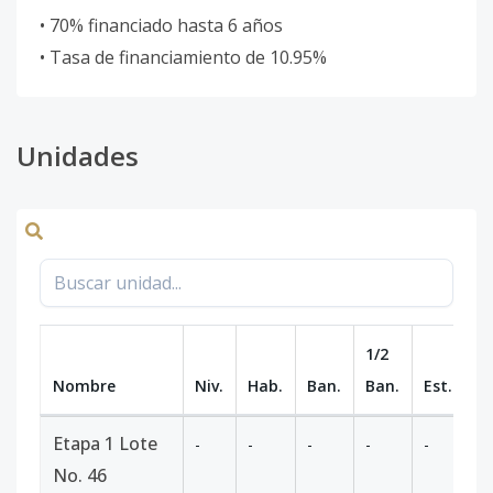
• 70% financiado hasta 6 años
• Tasa de financiamiento de 10.95%
Unidades
1/2
Nombre
Niv.
Hab.
Ban.
Ban.
Est.
m
Etapa 1 Lote
-
-
-
-
-
51
No. 46