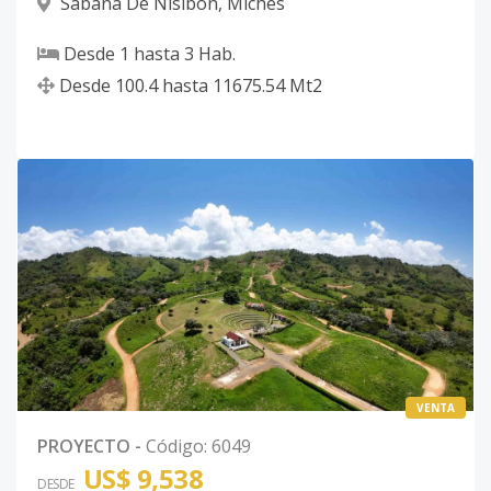
Sabana De Nisibón
,
Miches
Desde
1
hasta
3
Hab.
Desde
100.4
hasta
11675.54
Mt2
VENTA
PROYECTO
-
Código
:
6049
US$ 9,538
DESDE