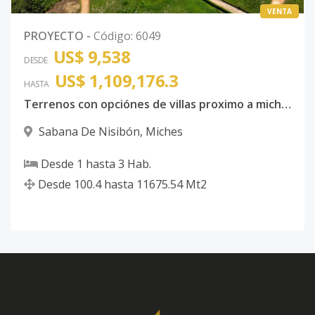
VENTA
PROYECTO
-
Código
:
6049
US$ 9,538
DESDE
US$ 1,109,176.3
HASTA
Terrenos con opciónes de villas proximo a miches
Sabana De Nisibón
,
Miches
Desde
1
hasta
3
Hab.
Desde
100.4
hasta
11675.54
Mt2