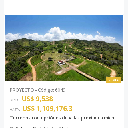
VENTA
PROYECTO
-
Código
:
6049
US$ 9,538
DESDE
US$ 1,109,176.3
HASTA
Terrenos con opciónes de villas proximo a miches