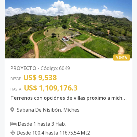
VENTA
PROYECTO
-
Código
:
6049
US$ 9,538
DESDE
US$ 1,109,176.3
HASTA
Terrenos con opciónes de villas proximo a miches
Sabana De Nisibón
,
Miches
Desde
1
hasta
3
Hab.
Desde
100.4
hasta
11675.54
Mt2