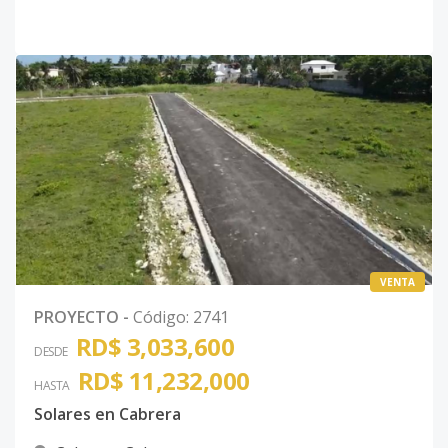
VENTA
PROYECTO
-
Código
:
2741
RD$ 3,033,600
DESDE
RD$ 11,232,000
HASTA
Solares en Cabrera