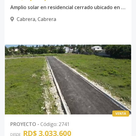
Amplio solar en residencial cerrado ubicado en Cabrera
Cabrera
,
Cabrera
VENTA
PROYECTO
-
Código
:
2741
RD$ 3,033,600
DESDE