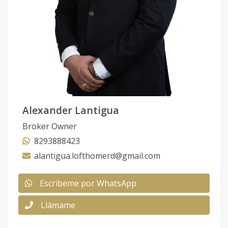
Alexander Lantigua
Broker Owner
8293888423
alantigua.lofthomerd@gmail.com
Escribeme por WhatsApp
Llámame