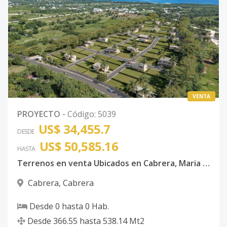
VENTA
PROYECTO
-
Código
:
5039
US$ 34,455.7
DESDE
US$ 50,585.16
HASTA
Terrenos en venta Ubicados en Cabrera, Maria trinidad Sanchez
Cabrera
,
Cabrera
Desde
0
hasta
0
Hab.
Desde
366.55
hasta
538.14
Mt2