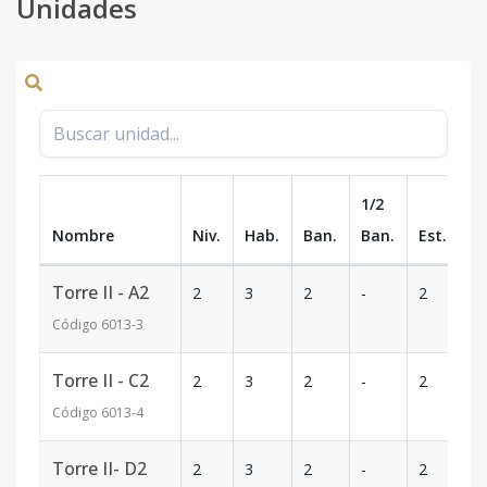
Unidades
1/2
Nombre
Niv.
Hab.
Ban.
Ban.
Est.
m
Torre II - A2
2
3
2
-
2
8
Código
6013
-3
Torre II - C2
2
3
2
-
2
8
Código
6013
-4
Torre II- D2
2
3
2
-
2
8