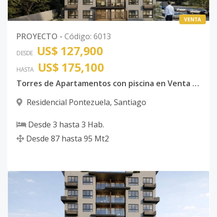
VENTA
Torre III - B4
4
3
2
-
2
8
PROYECTO
-
Código
:
6013
Código
6013
-50
US$ 127,900
DESDE
Torre III - C4
4
3
2
-
2
8
US$ 175,100
HASTA
Código
6013
-51
Torres de Apartamentos con piscina en Venta en Santiago, Rep. Dom.
Torre III - D4
4
3
2
-
2
8
Residencial Pontezuela
,
Santiago
Código
6013
-52
Desde
3
hasta
3
Hab.
Desde
87
hasta
95
Mt2
Torre III - A5
5
3
2
-
2
8
Código
6013
-53
Torre III - B5
5
3
2
-
2
8
Código
6013
-54