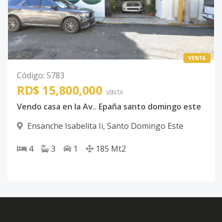
VENTA
Código
:
5783
RD$ 15,800,000
VENTA
Vendo casa en la Av.. Epaña santo domingo este
Ensanche Isabelita Ii
,
Santo Domingo Este
4
3
1
185
Mt2