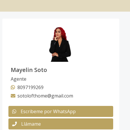
Mayelin Soto
Agente
8097199269
sotolofthome@gmail.com
Escribeme por WhatsApp
Llámame