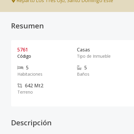
Reparto Los Tres Ojo
,
Santo Domingo Este
Resumen
5761
Casas
Código
Tipo de Inmueble
5
5
Habitaciones
Baños
642
Mt2
Terreno
Descripción