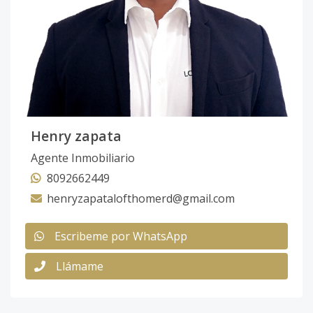
Henry zapata
Agente Inmobiliario
8092662449
henryzapatalofthomerd@gmail.com
Escribeme por WhatsApp
Llámame