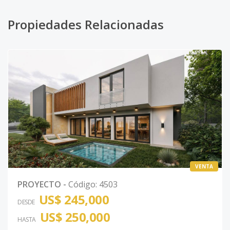
Propiedades Relacionadas
VENTA
PROYECTO
-
Código
:
4503
US$ 245,000
DESDE
US$ 250,000
HASTA