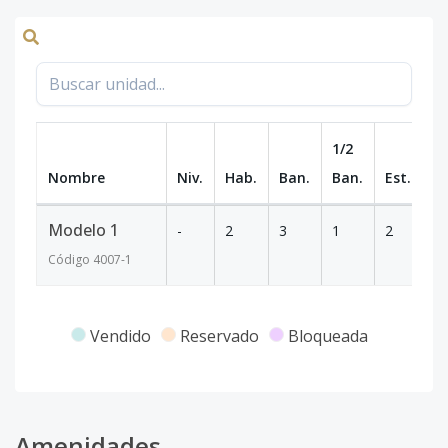
1/2
Nombre
Niv.
Hab.
Ban.
Ban.
Est.
m
Modelo 1
-
2
3
1
2
1
Código
4007
-1
Vendido
Reservado
Bloqueada
Amenidades