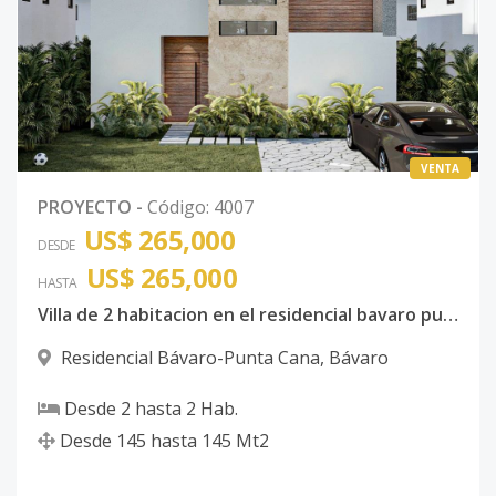
VENTA
PROYECTO
-
Código
:
4007
US$ 265,000
DESDE
US$ 265,000
HASTA
Villa de 2 habitacion en el residencial bavaro punta cana
Residencial Bávaro-Punta Cana
,
Bávaro
Desde
2
hasta
2
Hab.
Desde
145
hasta
145
Mt2