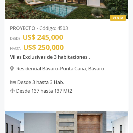
VENTA
PROYECTO
-
Código
:
4503
US$ 245,000
DESDE
US$ 250,000
HASTA
Villas Exclusivas de 3 habitaciones .
Residencial Bávaro-Punta Cana
,
Bávaro
Desde
3
hasta
3
Hab.
Desde
137
hasta
137
Mt2