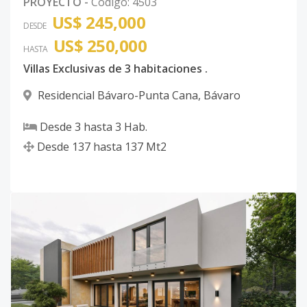
PROYECTO
-
Código
:
4503
US$ 245,000
DESDE
US$ 250,000
HASTA
Villas Exclusivas de 3 habitaciones .
Residencial Bávaro-Punta Cana
,
Bávaro
Desde
3
hasta
3
Hab.
Desde
137
hasta
137
Mt2