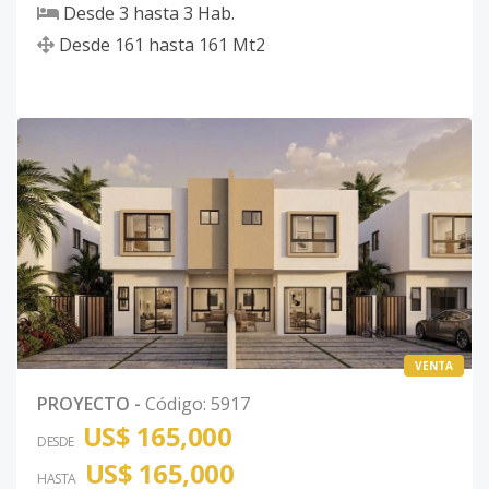
Desde
3
hasta
3
Hab.
Desde
161
hasta
161
Mt2
VENTA
PROYECTO
-
Código
:
5917
US$ 165,000
DESDE
US$ 165,000
HASTA