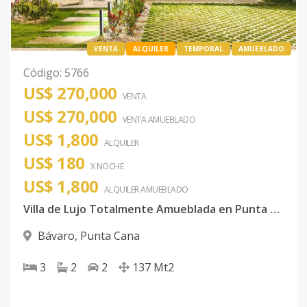
VENTA
ALQUILER
TEMPORAL
AMUEBLADO
Código
:
5766
US$ 270,000
VENTA
US$ 270,000
VENTA AMUEBLADO
US$ 1,800
ALQUILER
US$ 180
X NOCHE
US$ 1,800
ALQUILER
AMUEBLADO
Villa de Lujo Totalmente Amueblada en Punta Cana | Venta o Alquiler
Bávaro
,
Punta Cana
3
2
2
137
Mt2