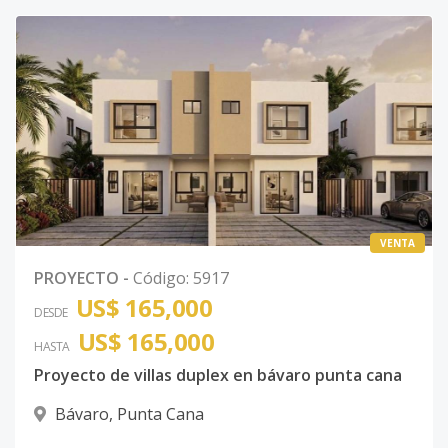
VENTA
PROYECTO
-
Código
:
5917
US$ 165,000
DESDE
US$ 165,000
HASTA
Proyecto de villas duplex en bávaro punta cana
Bávaro
,
Punta Cana