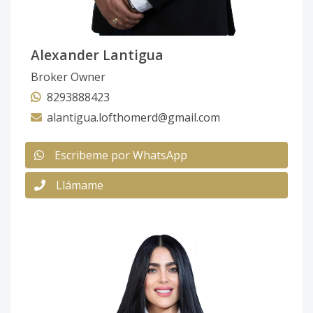
Alexander Lantigua
Broker Owner
8293888423
alantigua.lofthomerd@gmail.com
Escribeme por WhatsApp
Llámame