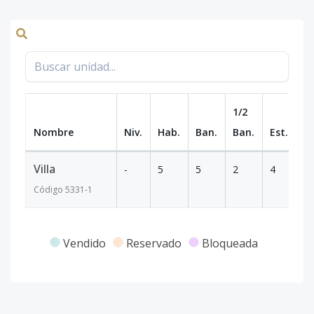
1/2
Nombre
Niv.
Hab.
Ban.
Ban.
Est.
m
Villa
-
5
5
2
4
7
Código
5331
-1
Vendido
Reservado
Bloqueada