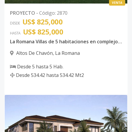
VENTA
PROYECTO
-
Código
:
2870
US$ 825,000
DESDE
US$ 825,000
HASTA
La Romana Villas de 5 habitaciones en complejo con Campo de Golf, Restaurantes y Club de Playa
Altos De Chavón
,
La Romana
Desde
5
hasta
5
Hab.
Desde
534.42
hasta
534.42
Mt2