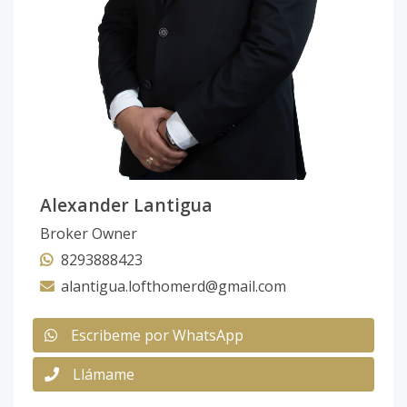
Alexander Lantigua
Broker Owner
8293888423
alantigua.lofthomerd@gmail.com
Escribeme por WhatsApp
Llámame