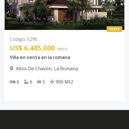
VENTA
Código
:
5290
US$ 6,485,000
VENTA
Villa en venta en la romana
Altos De Chavón
,
La Romana
6
6
5
900
Mt2