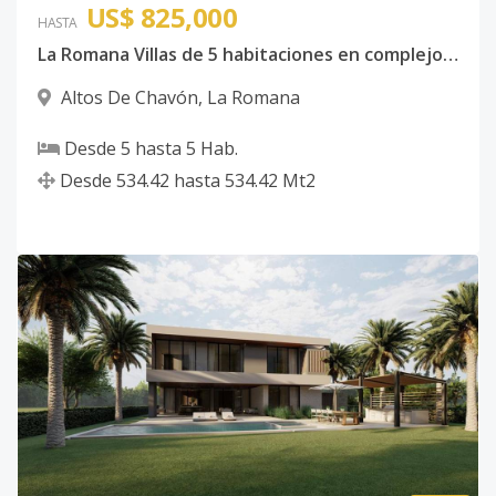
US$ 825,000
HASTA
La Romana Villas de 5 habitaciones en complejo con Campo de Golf, Restaurantes y Club de Playa
Altos De Chavón
,
La Romana
Desde
5
hasta
5
Hab.
Desde
534.42
hasta
534.42
Mt2