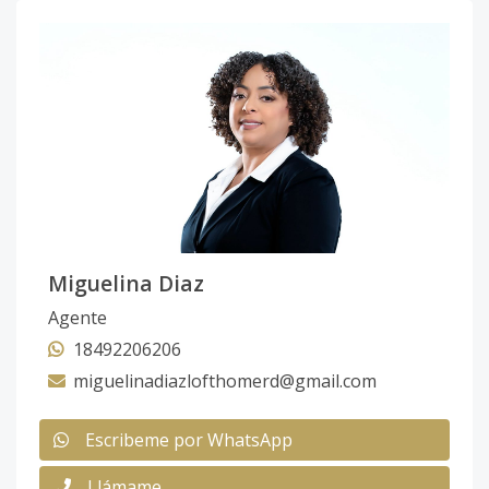
Miguelina Diaz
Agente
18492206206
miguelinadiazlofthomerd@gmail.com
Escribeme por WhatsApp
Llámame