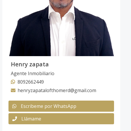
Henry zapata
Agente Inmobiliario
8092662449
henryzapatalofthomerd@gmail.com
Escribeme por WhatsApp
Llámame