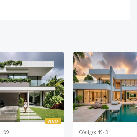
VENTA
5109
Código
:
4949