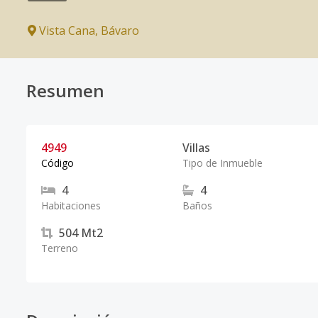
Vista Cana
,
Bávaro
Resumen
4949
Villas
Código
Tipo de Inmueble
4
4
Habitaciones
Baños
504
Mt2
Terreno