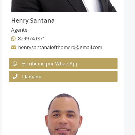
Henry Santana
Agente
8299740371
henrysantanalofthomerd@gmail.com
Escribeme por WhatsApp
Llámame