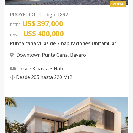
VENTA
PROYECTO
-
Código
:
1892
US$ 397,000
DESDE
US$ 400,000
HASTA
Punta cana Villas de 3 habitaciones Unifamiliares en el Downtown Punta Cana Punta Cana
Downtown Punta Cana
,
Bávaro
Desde
3
hasta
3
Hab.
Desde
205
hasta
220
Mt2