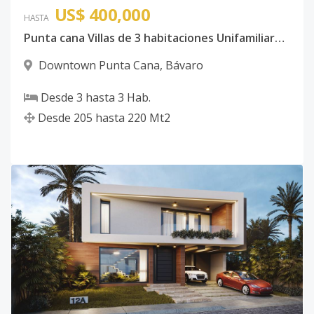
US$ 400,000
HASTA
Punta cana Villas de 3 habitaciones Unifamiliares en el Downtown Punta Cana Punta Cana
Downtown Punta Cana
,
Bávaro
Desde
3
hasta
3
Hab.
Desde
205
hasta
220
Mt2