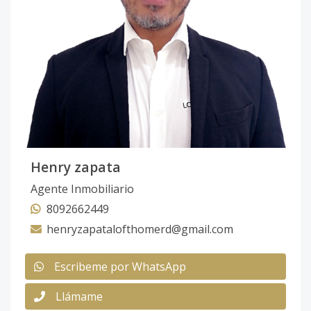
Henry zapata
Agente Inmobiliario
8092662449
henryzapatalofthomerd@gmail.com
Escribeme por WhatsApp
Llámame