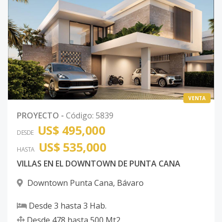
VENTA
PROYECTO
-
Código
:
5839
US$ 495,000
DESDE
US$ 535,000
HASTA
VILLAS EN EL DOWNTOWN DE PUNTA CANA
Downtown Punta Cana
,
Bávaro
Desde
3
hasta
3
Hab.
Desde
478
hasta
500
Mt2