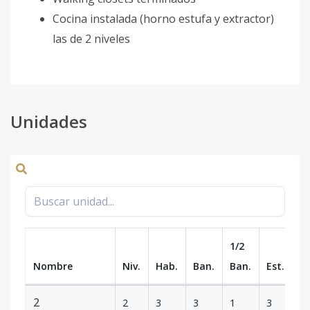
Cocina instalada (horno estufa y extractor)
las de 2 niveles
Unidades
1/2
Nombre
Niv.
Hab.
Ban.
Ban.
Est.
m
2
2
3
3
1
3
4