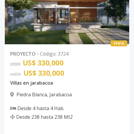
VENTA
PROYECTO
-
Código
:
3724
US$ 330,000
DESDE
US$ 330,000
HASTA
Villas en jarabacoa
Piedra Blanca
,
Jarabacoa
Desde
4
hasta
4
Hab.
Desde
238
hasta
238
Mt2