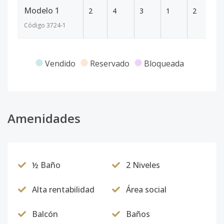
Modelo 1
2
4
3
1
2
2
Código
3724
-1
Vendido
Reservado
Bloqueada
Amenidades
½ Baño
2 Niveles
Alta rentabilidad
Área social
Balcón
Baños