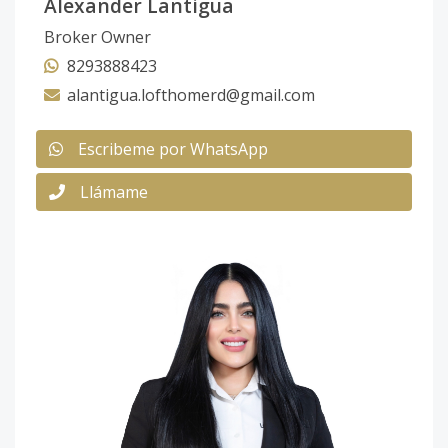
Alexander Lantigua
Broker Owner
8293888423
alantigua.lofthomerd@gmail.com
Escribeme por WhatsApp
Llámame