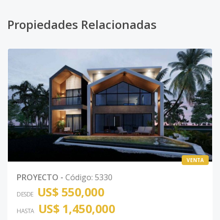
Propiedades Relacionadas
VENTA
PROYECTO
-
Código
:
5330
US$ 550,000
DESDE
US$ 1,450,000
HASTA