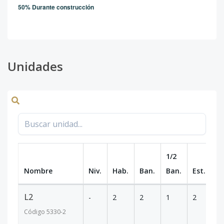
50% Durante construcción
Unidades
1/2
Nombre
Niv.
Hab.
Ban.
Ban.
Est.
m
L2
-
2
2
1
2
60
Código
5330
-2