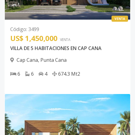
VENTA
Código
:
3499
US$ 1,450,000
VENTA
VILLA DE 5 HABITACIONES EN CAP CANA
Cap Cana
,
Punta Cana
6
6
4
674.3
Mt2