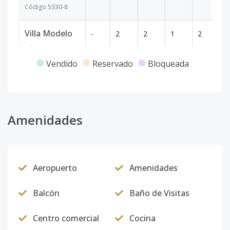
Código
5330
-8
Villa Modelo
-
2
2
1
2
17
Código
5330
-9
Vendido
Reservado
Bloqueada
L1
-
2
2
1
2
89
Código
5330
-1
Amenidades
Aeropuerto
Amenidades
Balcón
Baño de Visitas
Centro comercial
Cocina