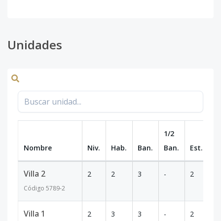
Unidades
1/2
Nombre
Niv.
Hab.
Ban.
Ban.
Est.
m
Villa 2
2
2
3
-
2
2
Código
5789
-2
Villa 1
2
3
3
-
2
2