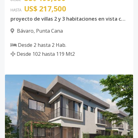
US$ 217,500
HASTA
proyecto de villas 2 y 3 habitaciones en vista cana
Bávaro
,
Punta Cana
Desde
2
hasta
2
Hab.
Desde
102
hasta
119
Mt2