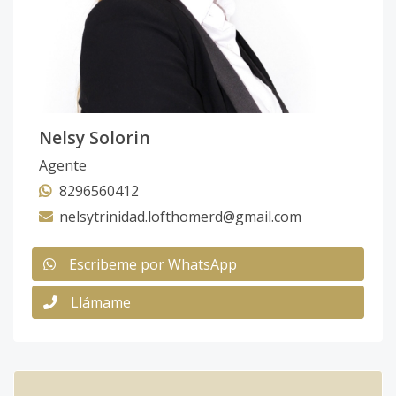
Nelsy Solorin
Agente
8296560412
nelsytrinidad.lofthomerd@gmail.com
Escribeme por WhatsApp
Llámame