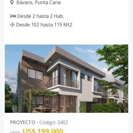
Bávaro
,
Punta Cana
Desde
2
hasta
2
Hab.
Desde
102
hasta
119
Mt2
PROYECTO
-
Código
:
3402
US$ 199,000
DESDE