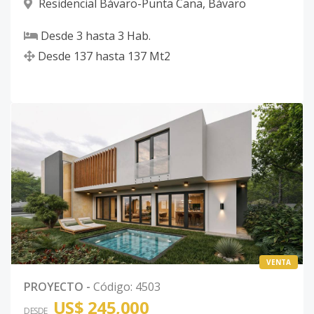
Residencial Bávaro-Punta Cana
,
Bávaro
Desde
3
hasta
3
Hab.
Desde
137
hasta
137
Mt2
VENTA
PROYECTO
-
Código
:
4503
US$ 245,000
DESDE