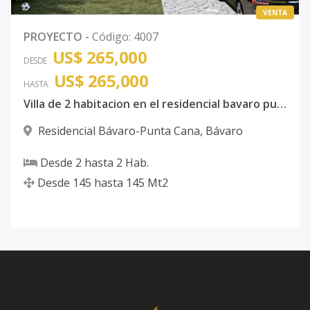
VENTA
PROYECTO
-
Código
:
4007
US$ 265,000
DESDE
US$ 265,000
HASTA
Villa de 2 habitacion en el residencial bavaro punta cana
Residencial Bávaro-Punta Cana
,
Bávaro
Desde
2
hasta
2
Hab.
Desde
145
hasta
145
Mt2