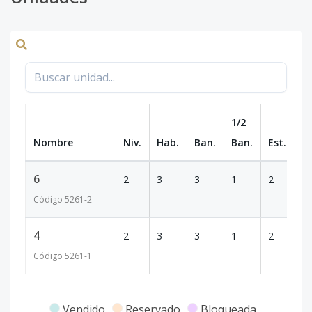
1/2
Nombre
Niv.
Hab.
Ban.
Ban.
Est.
m
6
2
3
3
1
2
1
Código
5261
-2
4
2
3
3
1
2
1
Código
5261
-1
Vendido
Reservado
Bloqueada