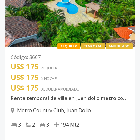
ALQUILER
TEMPORAL
AMUEBLADO
Código
:
3607
US$ 175
ALQUILER
US$ 175
X NOCHE
US$ 175
ALQUILER
AMUEBLADO
Renta temporal de villa en juan dolio metro country club
Metro Country Club
,
Juan Dolio
3
2
3
194
Mt2