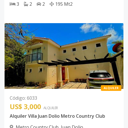
3
2
2
195
Mt2
ALQUILER
Código
:
6033
US$ 3,000
ALQUILER
Alquiler Villa Juan Dolio Metro Country Club
Metro Country Club
,
Juan Dolio