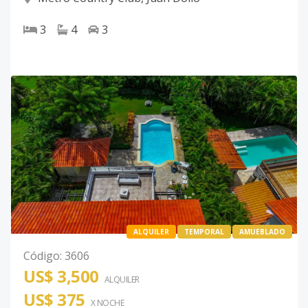
3
4
3
ALQUILER
TEMPORAL
AMUEBLADO
Código
:
3606
US$ 3,500
ALQUILER
US$ 375
X NOCHE