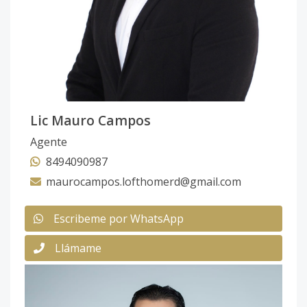
Lic Mauro Campos
Agente
8494090987
maurocampos.lofthomerd@gmail.com
Escribeme por WhatsApp
Llámame