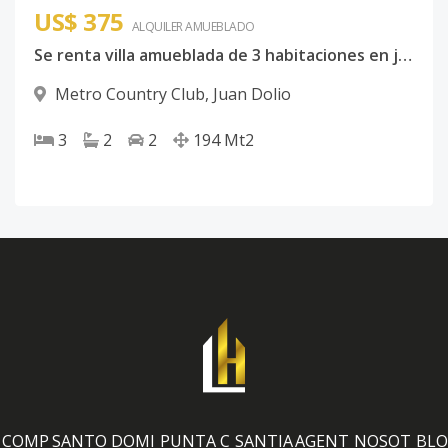
US$ 375
ALQUILER
AMUEBLADO
Se renta villa amueblada de 3 habitaciones en juan Dolio metro country club con piscina privada
Metro Country Club
,
Juan Dolio
3
2
2
194
Mt2
COMP
SANTO DOMI
PUNTA C
SANTIA
AGENT
NOSOT
BLO